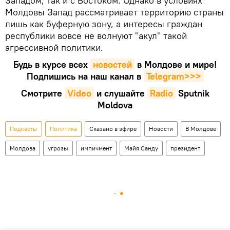
Западом, так и с Востоком. Однако в условиях
Молдовы Запад рассматривает территорию страны
лишь как буферную зону, а интересы граждан
республики вовсе не волнуют "акул" такой
агрессивной политики.
Будь в курсе всех
новостей
в Молдове и мире!
Подпишись на наш канал в
Telegram>>>
Смотрите
Video
и слушайте
Radio
Sputnik
Moldova
Подкасты
Политика
Сказано в эфире
Новости
В Молдове
Молдова
угрозы
импичмент
Майя Санду
президент