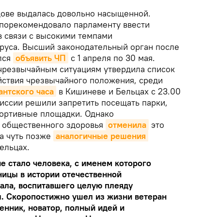
ове выдалась довольно насыщенной.
порекомендовало парламенту ввести
 связи с высокими темпами
руса. Высший законодательный орган после
лся
объявить ЧП
с 1 апреля по 30 мая.
 чрезвычайным ситуациям утвердила список
йствия чрезвычайного положения, среди
антского часа
в Кишиневе и Бельцах с 23.00
миссии решили запретить посещать парки,
портивные площадки. Однако
я общественного здоровья
отменила
это
 а чуть позже
аналогичные решения 
ельцах.
не стало человека, с именем которого
ницы в истории отечественной
ала, воспитавшего целую плеяду
. Скоропостижно ушел из жизни ветеран
енник, новатор, полный идей и