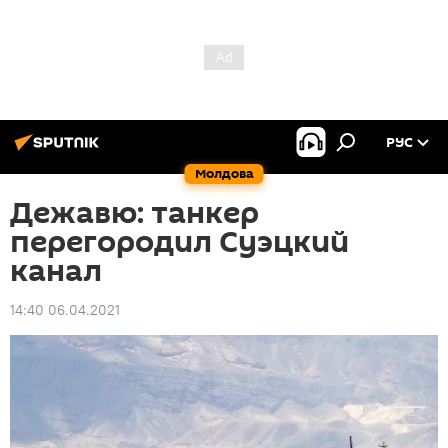
РУС
Молдова
Дежавю: танкер
перегородил Суэцкий
канал
14:40 06.04.2021