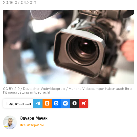
20:16 07.04.2021
CC BY 2.0
/
Deutscher Webvideopreis
/
Manche Videocamper haben auch ihre
Filmausrüstung mitgebracht
Подписаться
Эдуард Мачак
Все материалы