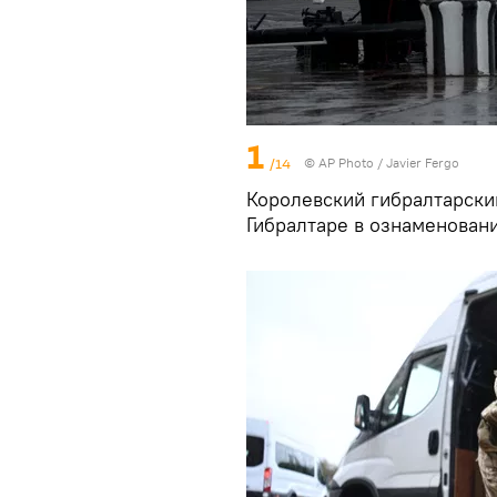
1
/14
© AP Photo / Javier Fergo
Королевский гибралтарский
Гибралтаре в ознаменован