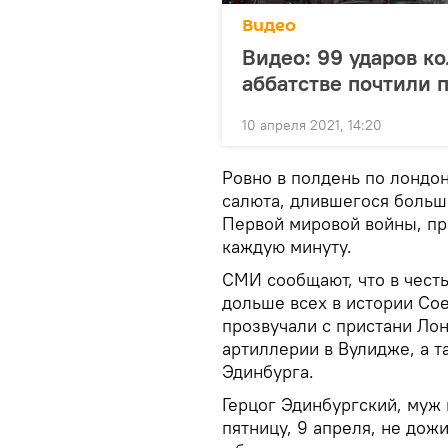
Видео
Видео: 99 ударов к
аббатстве почтили 
10 апреля 2021, 14:20
Ровно в полдень по лондо
салюта, длившегося больше
Первой мировой войны, пр
каждую минуту.
СМИ сообщают, что в чест
дольше всех в истории Со
прозвучали с пристани Лон
артиллерии в Вулидже, а т
Эдинбурга.
Герцог Эдинбургский, муж 
пятницу, 9 апреля, не дож