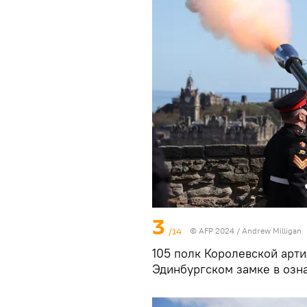
3
/14
© AFP 2024 / Andrew Milligan
105 полк Королевской арти
Эдинбургском замке в озн