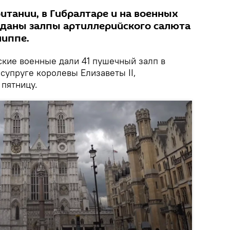
итании, в Гибралтаре и на военных
 даны залпы артиллерийского салюта
липпе.
ские военные дали 41 пушечный залп в
супруге королевы Елизаветы II,
пятницу.