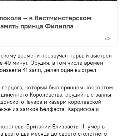
олокола – в Вестминстерском
память принца Филиппа
нскому времени прозвучал первый выстрел
 40 минут. Орудия, в том числе времен
оизвели 41 залп, делая один выстрел
ь герцога, который был принцем-консортом
единенного Королевства, орудийные залпы
донского Тауэра и казарм королевской
акже из замков Белфаста, Кардиффа и
королевы Британии Елизаветы II, умер в
ив всего два месяца до своего столетнего