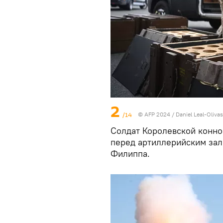
2
/14
© AFP 2024 / Daniel Leal-Olivas
Солдат Королевской конно
перед артиллерийским зал
Филиппа.