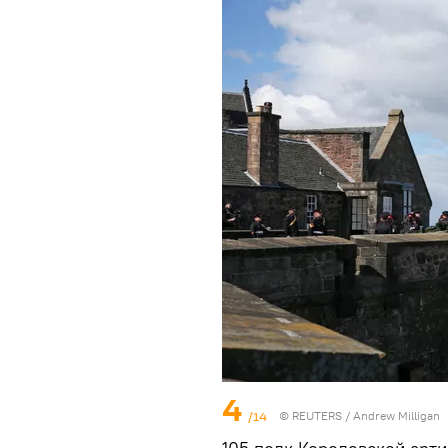
4
/14
©
REUTERS
/ Andrew Milligan