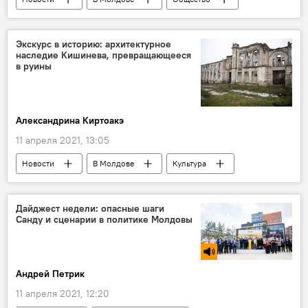
Экономика
Спорт
велосипед
инфраструктура
Интервью
Экскурс в историю: архитектурное
наследие Кишинева, превращающееся
примэрия Кишинева
в руины
Александрина Киртоакэ
11 апреля 2021, 13:05
Новости
В Молдове
Культура
Общество
Дайджест недели: опасные шаги
Санду и сценарии в политике Молдовы
Андрей Петрик
11 апреля 2021, 12:20