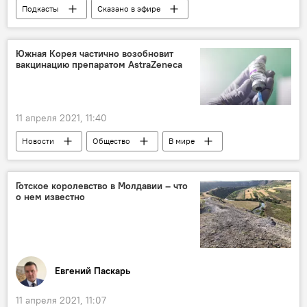
Подкасты
Сказано в эфире
Новости
В Молдове
Политика
Общество
Южная Корея частично возобновит
вакцинацию препаратом AstraZeneca
11 апреля 2021, 11:40
Новости
Общество
В мире
Коронавирус
Готское королевство в Молдавии – что
о нем известно
Евгений Паскарь
11 апреля 2021, 11:07