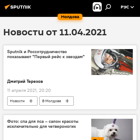
РУС
Молдова
Новости от 11.04.2021
Sputnik и Россотрудничество
показывают "Первый рейс к звездам"
Дмитрий Терехов
11 апреля 2021, 20:20
Новости
В Молдове
Наука и технологии
Общество
День космонавтики
Юрий Гагарин
Фото: спа для пса – салон красоты
исключительно для четвероногих
Россотрудничество