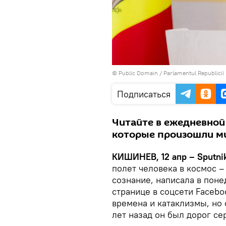
©
Public Domain
/
Parlamentul Republicii
Подписаться
Читайте в ежедневной 
которые произошли ми
КИШИНЕВ, 12 апр – Sputni
полет человека в космос 
сознание, написала в поне
странице в соцсети Facebo
времена и катаклизмы, но 
лет назад он был дорог с