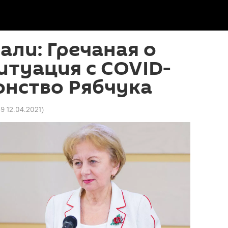
али: Гречаная о
ситуация с COVID-
онство Рябчука
9 12.04.2021
)