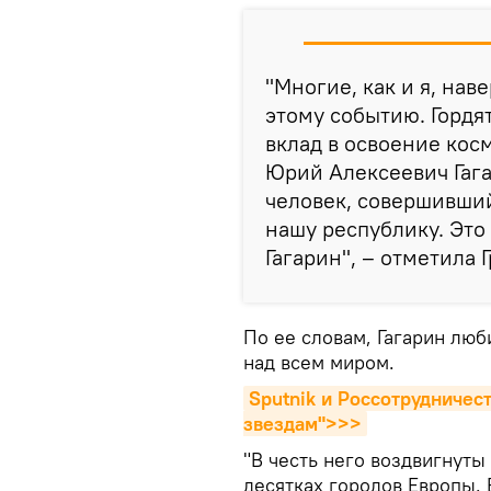
"Многие, как и я, нав
этому событию. Гордят
вклад в освоение косм
Юрий Алексеевич Гага
человек, совершивший
нашу республику. Это
Гагарин", – отметила 
По ее словам, Гагарин люб
над всем миром.
Sputnik и Россотрудничес
звездам">>>
"В честь него воздвигнуты
десятках городов Европы. 