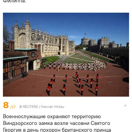
Филиппа.
8
/17
©
REUTERS
/ Hannah Mckay
Военнослужащие охраняют территорию
Виндзорского замка возле часовни Святого
Георгия в день похорон британского принца