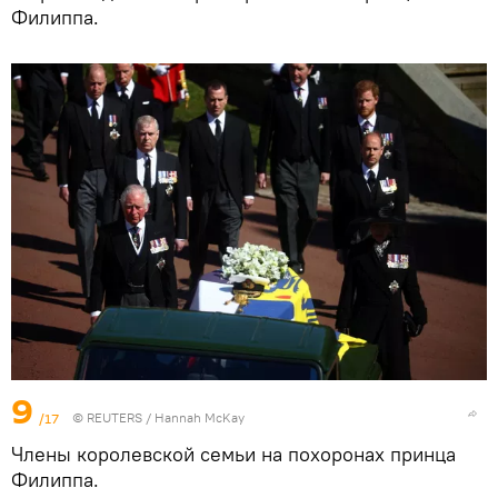
Филиппа.
9
/17
©
REUTERS
/ Hannah McKay
Члены королевской семьи на похоронах принца
Филиппа.