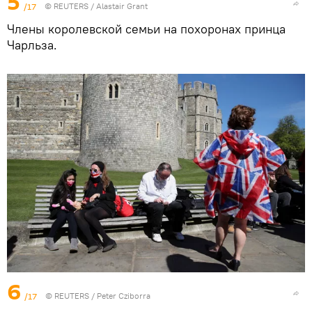
5
/17
©
REUTERS
/ Alastair Grant
Члены королевской семьи на похоронах принца
Чарльза.
6
/17
©
REUTERS
/ Peter Cziborra