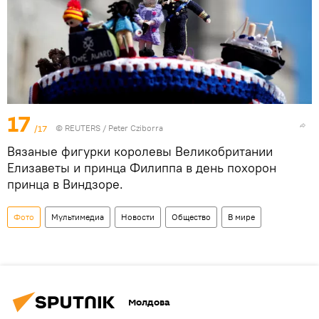
17
/17
©
REUTERS
/ Peter Cziborra
Вязаные фигурки королевы Великобритании
Елизаветы и принца Филиппа в день похорон
принца в Виндзоре.
Фото
Мультимедиа
Новости
Общество
В мире
Молдова