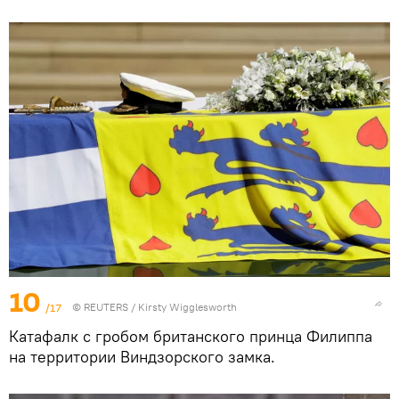
10
/17
©
REUTERS
/ Kirsty Wigglesworth
Катафалк с гробом британского принца Филиппа
на территории Виндзорского замка.