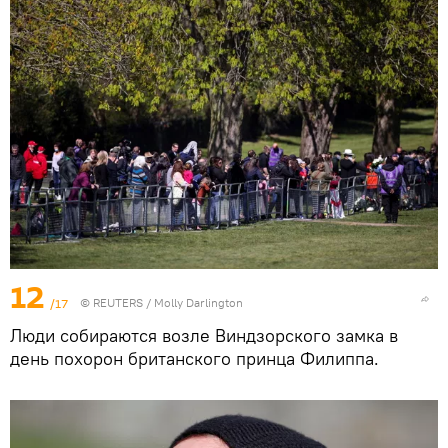
12
/17
©
REUTERS
/ Molly Darlington
Люди собираются возле Виндзорского замка в
день похорон британского принца Филиппа.