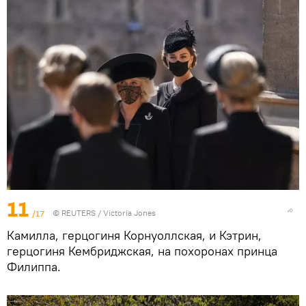
11
/17
©
REUTERS
/ Victoria Jones
Камилла, герцогиня Корнуоллская, и Кэтрин,
герцогиня Кембриджская, на похоронах принца
Филиппа.