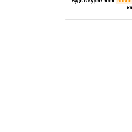
Будь в курсе всех
новос
ка