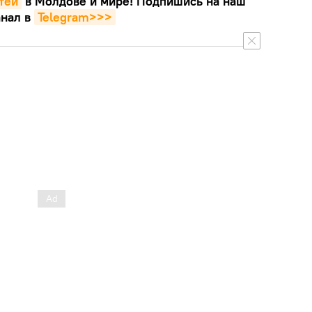
тей
в Молдове и мире! Подпишись на наш
нал в
Telegram>>>