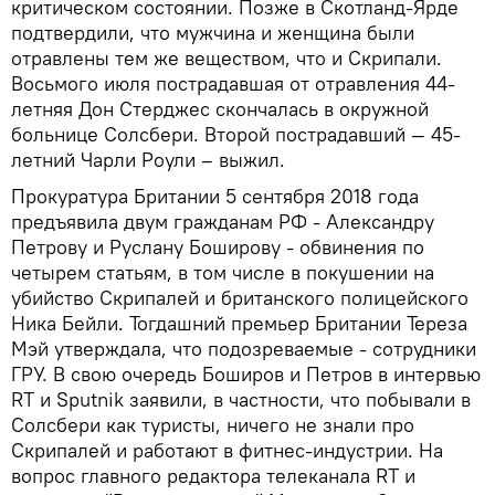
критическом состоянии. Позже в Скотланд-Ярде
подтвердили, что мужчина и женщина были
отравлены тем же веществом, что и Скрипали.
Восьмого июля пострадавшая от отравления 44-
летняя Дон Стерджес скончалась в окружной
больнице Солсбери. Второй пострадавший — 45-
летний Чарли Роули – выжил.
Прокуратура Британии 5 сентября 2018 года
предъявила двум гражданам РФ - Александру
Петрову и Руслану Боширову - обвинения по
четырем статьям, в том числе в покушении на
убийство Скрипалей и британского полицейского
Ника Бейли. Тогдашний премьер Британии Тереза
Мэй утверждала, что подозреваемые - сотрудники
ГРУ. В свою очередь Боширов и Петров в интервью
RT и Sputnik заявили, в частности, что побывали в
Солсбери как туристы, ничего не знали про
Скрипалей и работают в фитнес-индустрии. На
вопрос главного редактора телеканала RT и