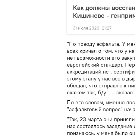
Как должны восстан
Кишиневе - генприм
31 июля 2020, 21:27
"По поводу асфальта. У м
всех кричал о том, что у н
нет возможности его закуп
европейский стандарт. Пер
аккредитаций нет, сертифи
этому этапу у нас все в ды
обещал, что отправлю к ни
скажем так, б/у", – сказал
По его словам, именно пос
"асфальтовый вопрос" нача
"Так, 23 марта они принял
нас состоялось заседание 
признаюсь, у меня было ощ