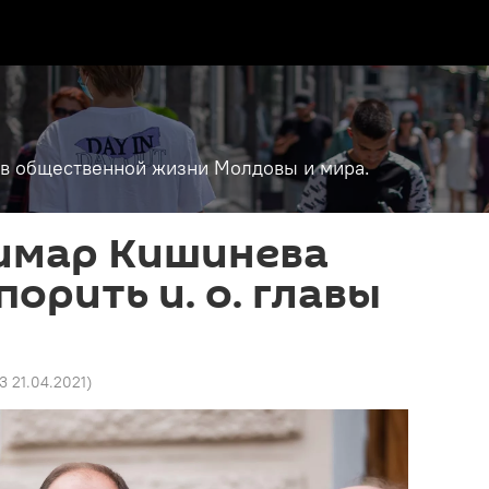
т в общественной жизни Молдовы и мира.
имар Кишинева
орить и. о. главы
3 21.04.2021
)