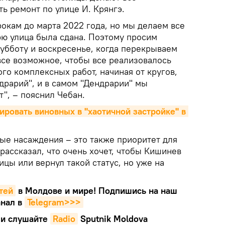
ь ремонт по улице И. Крянгэ.
рокам до марта 2022 года, но мы делаем все
рю улица была сдана. Поэтому просим
субботу и воскресенье, когда перекрываем
все возможное, чтобы все реализовалось
ого комплексных работ, начиная от кругов,
драрий", и в самом "Дендрарии" мы
", – пояснил Чебан.
ровать виновных в "хаотичной застройке" в 
ные насаждения – это также приоритет для
рассказал, что очень хочет, чтобы Кишинев
ицы или вернул такой статус, но уже на
тей
в Молдове и мире! Подпишись на наш
нал в
Telegram>>>
и слушайте
Radio
Sputnik Moldova