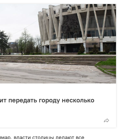
т передать городу несколько
римар, власти столицы делают все