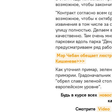
возможное, чтобы закончит
"Контракт согласно всем с
возможное, чтобы к октяб
извинения в том числе за 
улицу полностью. Делаем 
качественно. Там очень мн
парковки вдоль парка "Ден
предусматриваем ряд работ
Мэр Чебан обещает люстри
Кишиневе>>>
Как уточнил примар, зеле
примэрии. Градоначальник 
"обрел славу зеленой стол
европейском уровне".
Будь в курсе всех
новос
ка
Смотрите
Video