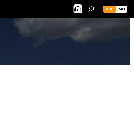
РУС
MD