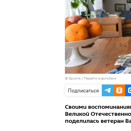
© Sputnik
/
Перейти в фотобанк
Подписаться
Своими воспоминаниям
Великой Отечественно
поделилась ветеран В