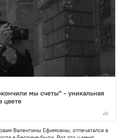
окончили мы счеты" - уникальная
в цвете
ловам Валентины Ефимовны, отпечатался в
Когда в Берлине были. Вот это у меня