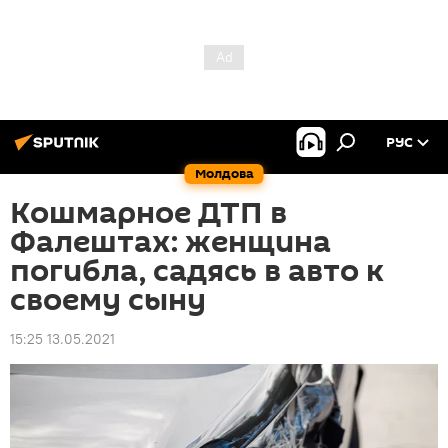
РУС
Молдова
Кошмарное ДТП в
Фалештах: женщина
погибла, садясь в авто к
своему сыну
15:25 13.05.2021