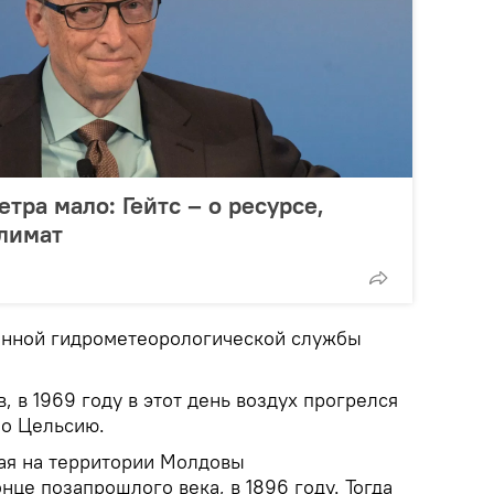
тра мало: Гейтс – о ресурсе,
лимат
енной гидрометеорологической службы
 в 1969 году в этот день воздух прогрелся
 по Цельсию.
ая на территории Молдовы
нце позапрошлого века, в 1896 году. Тогда