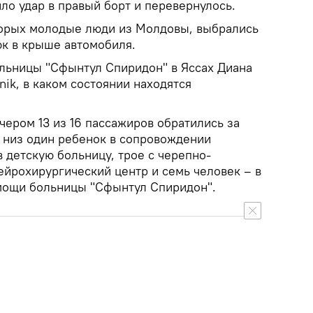
ло удар в правый борт и перевернулось.
торых молодые люди из Молдовы, выбрались
юк в крыше автомобиля.
ольницы "Сфынтул Спиридон" в Яссах Диана
ik, в каком состоянии находятся
ечером 13 из 16 пассажиров обратились за
 низ один ребенок в сопровождении
 детскую больницу, трое с черепно-
ейрохирургический центр и семь человек – в
мощи больницы "Сфынтул Спиридон".