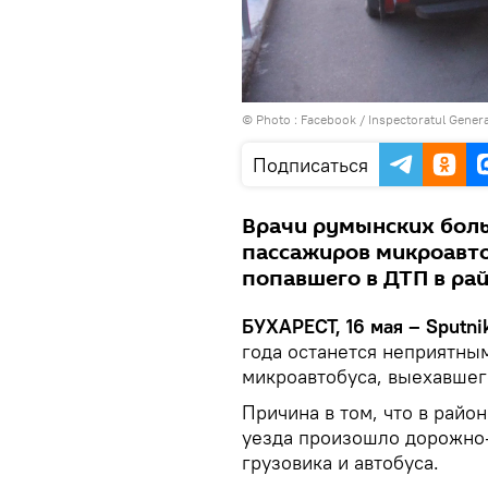
© Photo :
Facebook / Inspectoratul General
Подписаться
Врачи румынских боль
пассажиров микроавто
попавшего в ДТП в рай
БУХАРЕСТ, 16 мая – Sputn
года останется неприятны
микроавтобуса, выехавшег
Причина в том, что в райо
уезда произошло дорожно-
грузовика и автобуса.