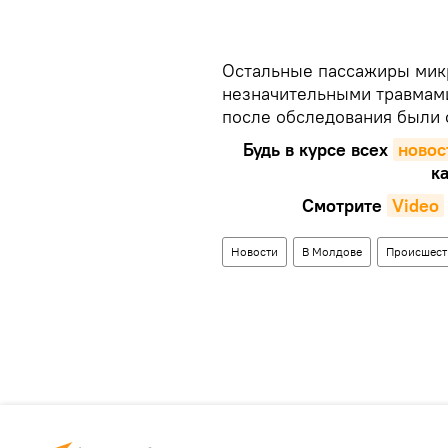
Остальные пассажиры микр
незначительными травмам
после обследования были
Будь в курсе всех
новос
ка
Смотрите
Video
Новости
В Молдове
Происшест