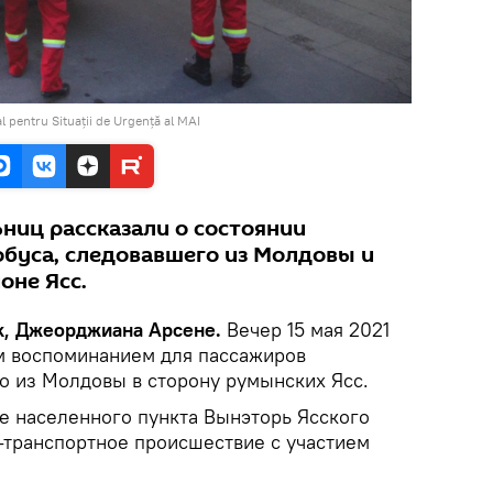
 pentru Situații de Urgență al MAI
ниц рассказали о состоянии
буса, следовавшего из Молдовы и
оне Ясс.
ik, Джеорджиана Арсене.
Вечер 15 мая 2021
м воспоминанием для пассажиров
о из Молдовы в сторону румынских Ясс.
не населенного пункта Вынэторь Ясского
транспортное происшествие с участием