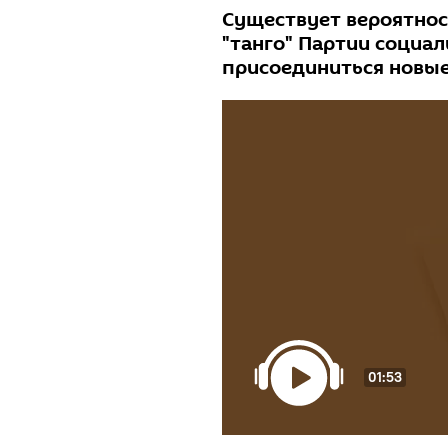
Существует вероятнос
"танго" Партии социа
присоединиться новы
01:53