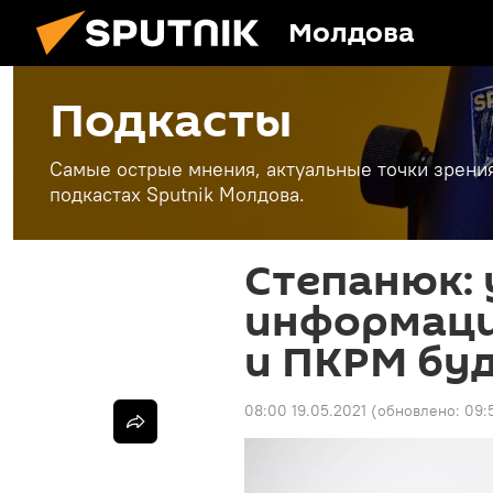
Молдова
Подкасты
Самые острые мнения, актуальные точки зрени
подкастах Sputnik Молдова.
Степанюк: 
информаци
и ПКРМ бу
08:00 19.05.2021
(обновлено:
09: