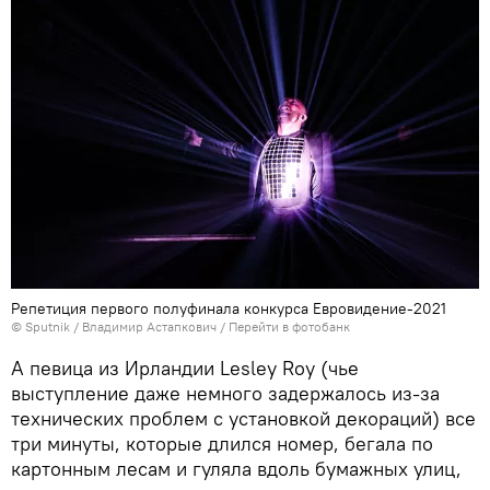
Репетиция первого полуфинала конкурса Евровидение-2021
© Sputnik / Владимир Астапкович
/
Перейти в фотобанк
А певица из Ирландии Lesley Roy (чье
выступление даже немного задержалось из-за
технических проблем с установкой декораций) все
три минуты, которые длился номер, бегала по
картонным лесам и гуляла вдоль бумажных улиц,