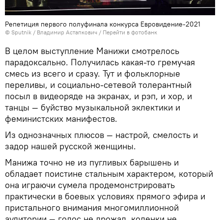
Репетиция первого полуфинала конкурса Евровидение-2021
© Sputnik / Владимир Астапкович
/
Перейти в фотобанк
В целом выступление Манижи смотрелось
парадоксально. Получилась какая-то гремучая
смесь из всего и сразу. Тут и фольклорные
переливы, и социально-сетевой толерантный
посыл в видеоряде на экранах, и рэп, и хор, и
танцы — буйство музыкальной эклектики и
феминистских манифестов.
Из однозначных плюсов — настрой, смелость и
задор нашей русской женщины.
Манижа точно не из пугливых барышень и
обладает поистине стальным характером, который
она играючи сумела продемонстрировать
практически в боевых условиях прямого эфира и
пристального внимания многомиллионной
аудитории — голос не дрожал, коленки не