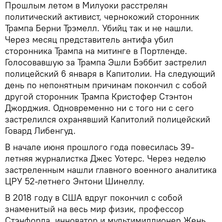
Прошлым летом в Милуоки расстрелян
политический активист, чернокожий сторонник
Трампа Берни Трэмелл. Убийц так и не нашли.
Через месяц представитель антифа убил
сторонника Трампа на митинге в Портленде.
Голосовавшую за Трампа Эшли Бэббит застрелил
полицейский 6 января в Капитолии. На следующий
день по непонятным причинам покончил с собой
другой сторонник Трампа Кристофер Стэнтон
Джорджия. Одновременно ни с того ни с сего
застрелился охранявший Капитолий полицейский
Говард Либенгуд.
В начале июня прошлого года повесилась 39-
летняя журналистка Джес Уотерс. Через неделю
застреленным нашли главного военного аналитика
ЦРУ 52-летнего Энтони Шинеллу.
В 2018 году в США вдруг покончил с собой
знаменитый на весь мир физик, профессор
Стэнфорда, инноватор и мультимиллионер Жень