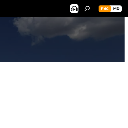
РУС
MD