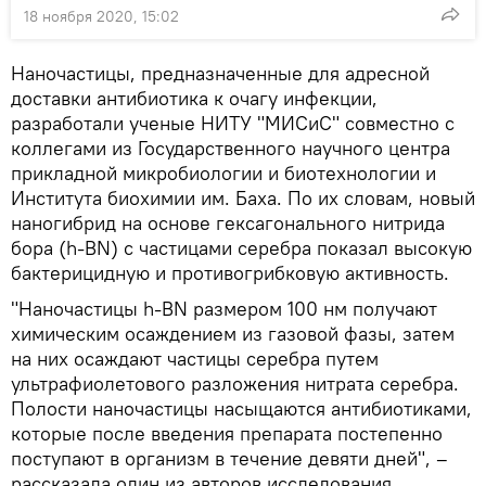
18 ноября 2020, 15:02
Наночастицы, предназначенные для адресной
доставки антибиотика к очагу инфекции,
разработали ученые НИТУ "МИСиС" совместно с
коллегами из Государственного научного центра
прикладной микробиологии и биотехнологии и
Института биохимии им. Баха. По их словам, новый
наногибрид на основе гексагонального нитрида
бора (h-BN) с частицами серебра показал высокую
бактерицидную и противогрибковую активность.
"Наночастицы h-BN размером 100 нм получают
химическим осаждением из газовой фазы, затем
на них осаждают частицы серебра путем
ультрафиолетового разложения нитрата серебра.
Полости наночастицы насыщаются антибиотиками,
которые после введения препарата постепенно
поступают в организм в течение девяти дней", –
рассказала один из авторов исследования,