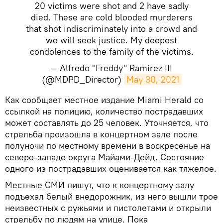
20 victims were shot and 2 have sadly
died. These are cold blooded murderers
that shot indiscriminately into a crowd and
we will seek justice. My deepest
condolences to the family of the victims.
— Alfredo "Freddy" Ramirez III
(@MDPD_Director)
May 30, 2021
Как сообщает местное издание Miami Herald со
ссылкой на полицию, количество пострадавших
может составлять до 25 человек. Уточняется, что
стрельба произошла в концертном зале после
полуночи по местному времени в воскресенье на
северо-западе округа Майами-Дейд. Состояние
одного из пострадавших оценивается как тяжелое.
Местные СМИ пишут, что к концертному залу
подъехал белый внедорожник, из него вышли трое
неизвестных с ружьями и пистолетами и открыли
стрельбу по людям на улице. Пока