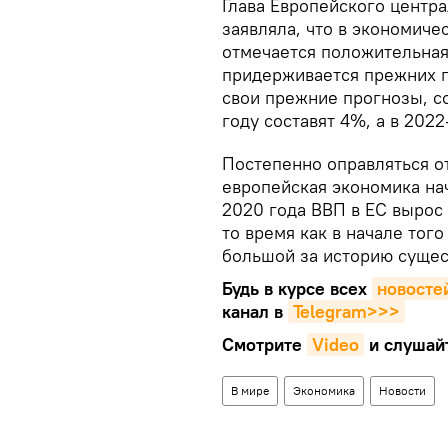
Глава Европейского центра
заявляла, что в экономиче
отмечается положительная 
придерживается прежних п
свои прежние прогнозы, с
году составят 4%, а в 2022
Постепенно оправляться о
европейская экономика на
2020 года ВВП в ЕС вырос н
то время как в начале тог
большой за историю сущест
Будь в курсе всех
новосте
канал в
Telegram>>>
Смотрите
Video
и слушай
В мире
Экономика
Новости