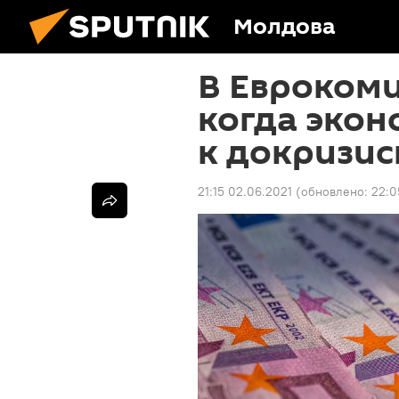
Молдова
В Еврокоми
когда экон
к докризи
21:15 02.06.2021
(обновлено:
22:0