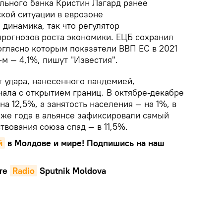
льного банка Кристин Лагард ранее
ской ситуации в еврозоне
динамика, так что регулятор
рогнозов роста экономики. ЕЦБ сохранил
огласно которым показатели ВВП ЕС в 2021
-м — 4,1%, пишут "Известия".
т удара, нанесенного пандемией,
чала с открытием границ. В октябре-декабре
а 12,5%, а занятость населения — на 1%, в
о же года в альянсе зафиксировали самый
вования союза спад — в 11,5%.
й
в Молдове и мире! Подпишись на наш
те
Radio
Sputnik Moldova