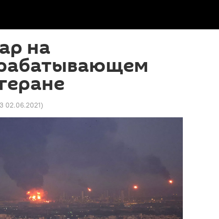
ар на
ерабатывающем
егеране
13 02.06.2021
)