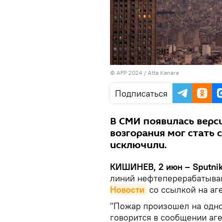
© AFP 2024 / Atta Kenare
Подписаться
В СМИ появилась верси
возгорания мог стать 
исключили.
КИШИНЕВ, 2 июн – Sputnik
линий нефтеперерабатываю
Новости
со ссылкой на аге
"Пожар произошел на одно
говорится в сообщении аге