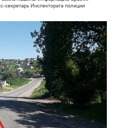
с-секретарь Инспектората полиции