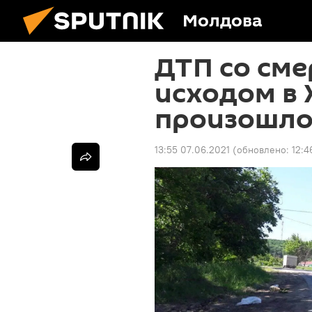
Молдова
ДТП со см
исходом в 
произошл
13:55 07.06.2021
(обновлено:
12:4