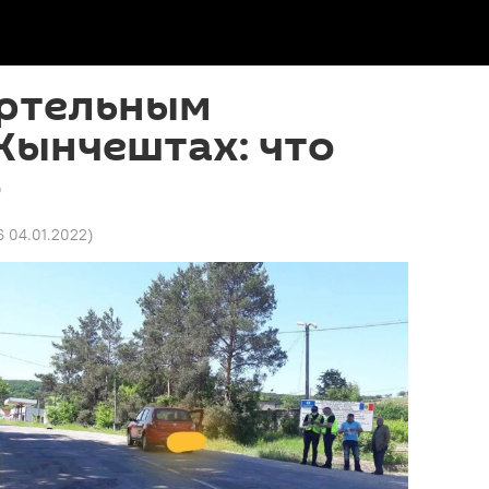
ертельным
Хынчештах: что
о
6 04.01.2022
)