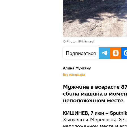
© Photo : IP Hâncești
Подписаться
Алина Мунтяну
Все материалы
Мужчина в возрасте 87 
сбила машина в момент
неположенном месте.
КИШИНЕВ, 7 июн – Sputnik
Хынчешты-Мерешаны: 87-л
неположенном месте и его