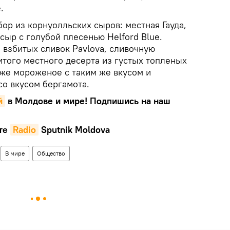
.
ор из корнуолльских сыров: местная Гауда,
сыр с голубой плесенью Helford Blue.
 взбитых сливок Pavlova, сливочную
итого местного десерта из густых топленых
акже мороженое с таким же вкусом и
о вкусом бергамота.
й
в Молдове и мире! Подпишись на наш
те
Radio
Sputnik Moldova
В мире
Общество