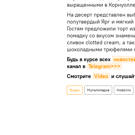
выращенными в Корнуолле
На десерт представлен выб
полутвердый Ярг и мягкий 
Гостям предложили торт из
помадку со вкусом знамен
сливок сlotted cream, а т
шоколадными трюфелями с
Будь в курсе всех
новосте
канал в
Telegram>>>
Смотрите
Video
и слушай
Видео
Мультимедиа
Новости