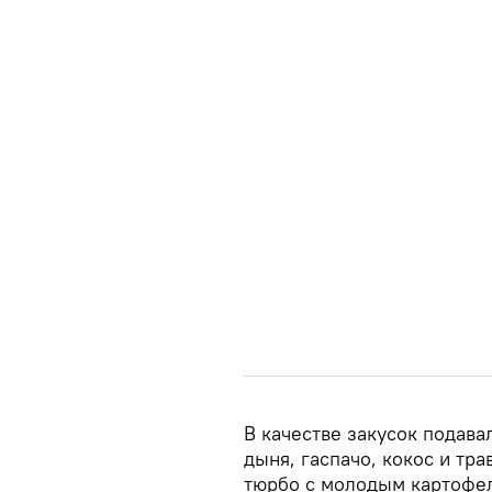
В качестве закусок подава
дыня, гаспачо, кокос и т
тюрбо с молодым картофел