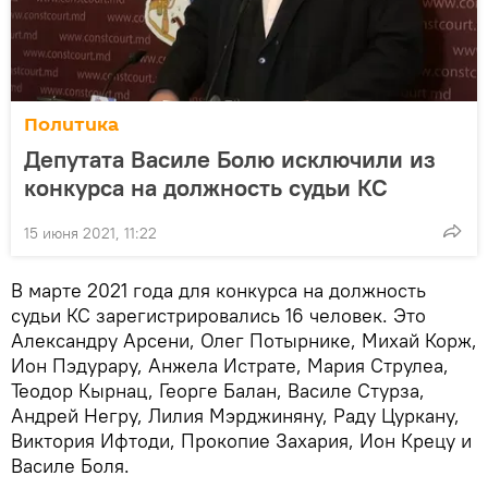
Политика
Депутата Василе Болю исключили из
конкурса на должность судьи КС
15 июня 2021, 11:22
В марте 2021 года для конкурса на должность
судьи КС зарегистрировались 16 человек. Это
Александру Арсени, Олег Потырнике, Михай Корж,
Ион Пэдурару, Анжела Истрате, Мария Струлеа,
Теодор Кырнац, Георге Балан, Василе Стурза,
Андрей Негру, Лилия Мэрджиняну, Раду Цуркану,
Виктория Ифтоди, Прокопие Захария, Ион Крецу и
Василе Боля.