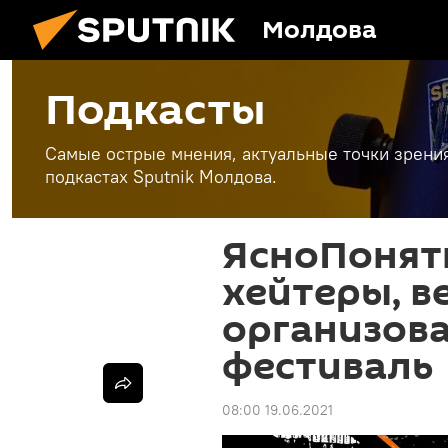
Молдова
Подкасты
Самые острые мнения, актуальные точки зрени
подкастах Sputnik Молдова.
ЯсноПонятн
хейтеры, ве
организов
фестиваль
08:00 19.06.2021