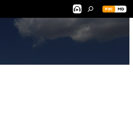
РУС
MD