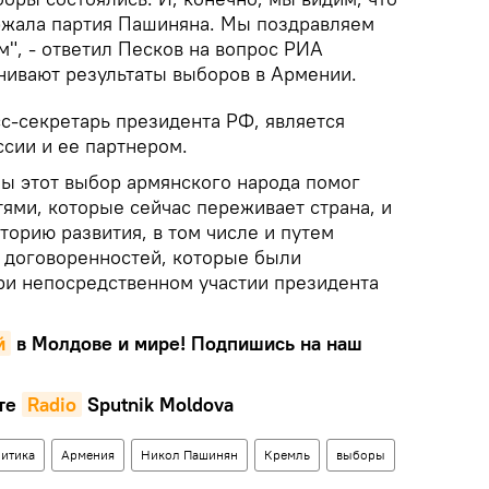
ржала партия Пашиняна. Мы поздравляем
", - ответил Песков на вопрос РИА
енивают результаты выборов в Армении.
с-секретарь президента РФ, является
сии и ее партнером.
бы этот выбор армянского народа помог
тями, которые сейчас переживает страна, и
торию развития, в том числе и путем
 договоренностей, которые были
ри непосредственном участии президента
й
в Молдове и мире! Подпишись на наш
те
Radio
Sputnik Moldova
итика
Армения
Никол Пашинян
Кремль
выборы