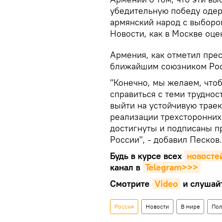
убедительную победу оде
армянский народ с выбором
Новости, как в Москве оц
Армения, как отметил прес
ближайшим союзником Рос
"Конечно, мы желаем, что
справиться с теми труднос
выйти на устойчивую траек
реализации трехсторонних
достигнуты и подписаны п
России", - добавил Песков.
Будь в курсе всех
новосте
канал в
Telegram>>>
Смотрите
Video
и слушай
Россия
Новости
В мире
Пол