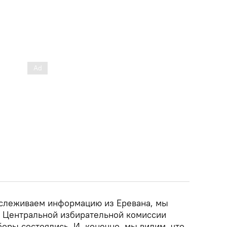
тслеживаем информацию из Еревана, мы
 Центральной избирательной комиссии
боры состоялись. И, конечно, мы видим, что