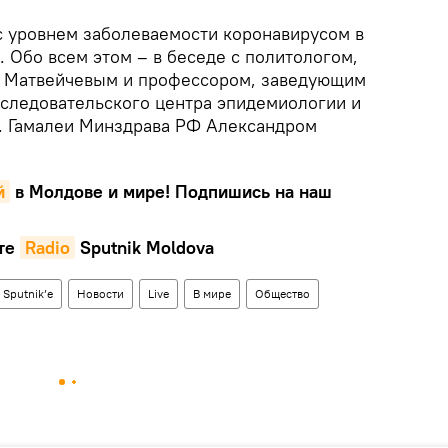
 с уровнем заболеваемости коронавирусом в
о. Обо всем этом – в беседе с политологом,
 Матвейчевым и профессором, заведующим
следовательского центра эпидемиологии и
. Гамалеи Минздрава РФ Александром
й
в Молдове и мире! Подпишись на наш
те
Radio
Sputnik Moldova
 Sputnik’e
Новости
Live
В мире
Общество