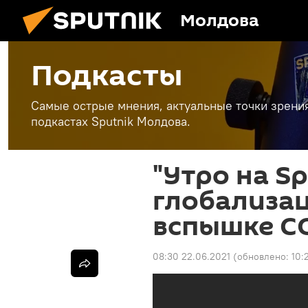
Молдова
Подкасты
Самые острые мнения, актуальные точки зрени
подкастах Sputnik Молдова.
"Утро на Sp
глобализац
вспышке CO
08:30 22.06.2021
(обновлено:
10: