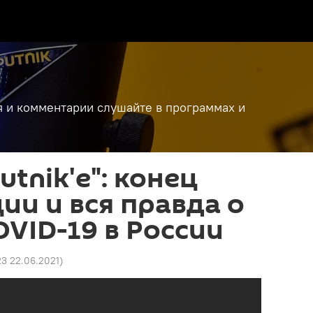
я и комментарии слушайте в программах и
utnik'e": конец
ии и вся правда о
VID-19 в России
23 22.06.2021
)