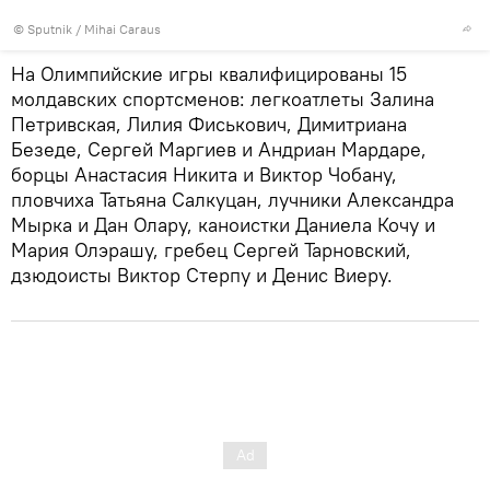
© Sputnik / Mihai Caraus
На Олимпийские игры квалифицированы 15
молдавских спортсменов: легкоатлеты Залина
Петривская, Лилия Фиськович, Димитриана
Безеде, Сергей Маргиев и Андриан Мардаре,
борцы Анастасия Никита и Виктор Чобану,
пловчиха Татьяна Салкуцан, лучники Александра
Мырка и Дан Олару, каноистки Даниела Кочу и
Мария Олэрашу, гребец Сергей Тарновский,
дзюдоисты Виктор Стерпу и Денис Виеру.