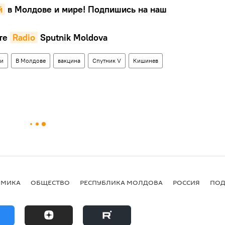
й
в Молдове и мире! Подпишись на наш
те
Radio
Sputnik Moldova
ти
В Молдове
вакцина
Спутник V
Кишинев
ОМИКА
ОБЩЕСТВО
РЕСПУБЛИКА МОЛДОВА
РОССИЯ
ПОД