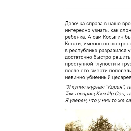
Девочка справа в наше вре
интересно узнать, как сло
ребенка. А сам Косыгин б
Кстати, именно он экстрен
в республике разразился 
достаточно быстро решить 
преступной глупости и тру
после его смерти поползли
невинно убиенный цесареви
"Я купил журнал "Корея", т
Там товарищ Ким Ир Сен, там
Я уверен, что у них то же с