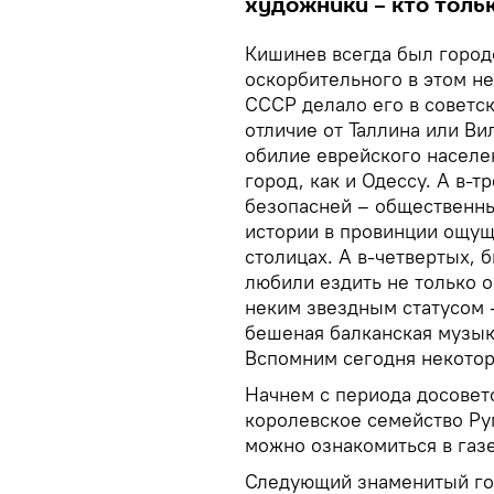
художники – кто тольк
Кишинев всегда был город
оскорбительного в этом не
СССР делало его в советск
отличие от Таллина или Ви
обилие еврейского населе
город, как и Одессу. А в-
безопасней – общественн
истории в провинции ощуща
столицах. А в-четвертых, 
любили ездить не только о
неким звездным статусом –
бешеная балканская музык
Вспомним сегодня некотор
Начнем с периода досовет
королевское семейство Р
можно ознакомиться в газе
Следующий знаменитый го