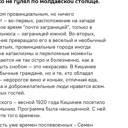
о не гулял по молдавской столице.
ом провинциальным, но ничего
т – во-первых, расположение на западе
ое время "почти заграницей", только в
льнюса – заграницей южной. Во-вторых,
ния превращало его в веселый и необычный
третьих, провинциальные города иногда
ые катаклизмы и переломные моменты
ются не так остро и болезненно, как в
быть снобом — это некрасиво. В Кишинев
бычные граждане, но и те, кто обладал
 недорогое вино и коньяк, отличная еда,
а и доброжелательные люди нравятся всем.
ых гостей.
ского – весной 1920 года Кишинев посетило
умынии. Программа была насыщенной. С ней
те того времени.
сть уже времен послевоенных - Семен