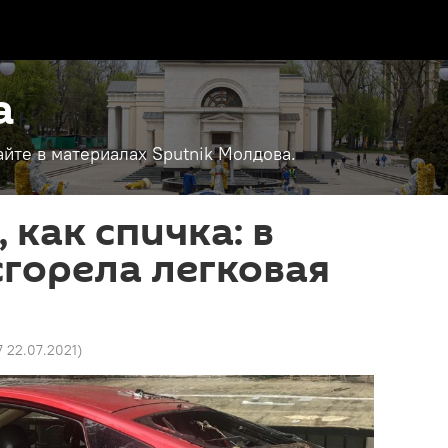
а
айте в материалах Sputnik Молдова.
 как спичка: в
горела легковая
7 22.07.2021
)