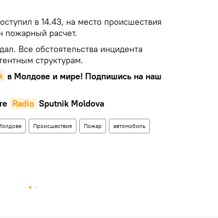
оступил в 14.43, на место происшествия
 пожарный расчет.
адал. Все обстоятельства инцидента
тентным структурам.
й
в Молдове и мире! Подпишись на наш
те
Radio
Sputnik Moldova
Молдове
Происшествия
Пожар
автомобиль