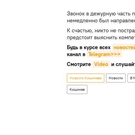
Звонок в дежурную часть п
немедленно был направлен
К счастью, никто не постр
предстоит выяснить компе
Будь в курсе всех
новосте
канал в
Telegram>>>
Смотрите
Video
и слушай
Новости Кишинева
Новости
В 
Кишинев