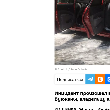
© Sputnik / Racu Octavian
Подписаться
Инцидент произошел в
Буюканы, владельцу а
КИШИНЕВ, 26 июн – Sputni