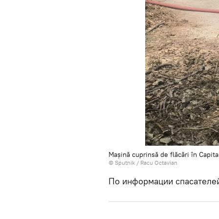
Mașină cuprinsă de flăcări în Capita
© Sputnik / Racu Octavian
По информации спасателе