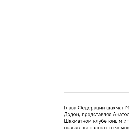
Глава Федерации шахмат М
Додон, представляя Анато
Шахматном клубе юным игр
назвав двенадцатого чемп