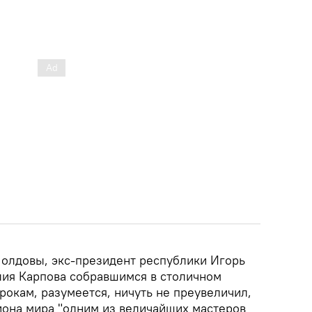
олдовы, экс-президент республики Игорь
лия Карпова собравшимся в столичном
окам, разумеется, ничуть не преувеличил,
иона мира "одним из величайших мастеров