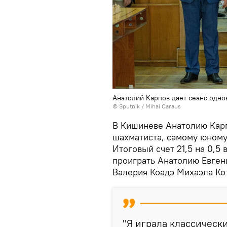
Анатолий Карпов дает сеанс одн
© Sputnik / Mihai Caraus
В Кишиневе Анатолию Карп
шахматиста, самому юному
Итоговый счет 21,5 на 0,5
проиграть Анатолию Евген
Валерия Коадэ Михаэла Ко
"Я играла классическ