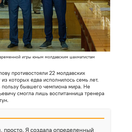
овременной игры юным молдавским шахматистам
ову противостояли 22 молдавских
 из которых едва исполнилось семь лет.
 в пользу бывшего чемпиона мира. Не
ьевичу смогла лишь воспитанница тренера
тун.
и, просто. Я создала определенный