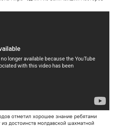
одов отметил хорошее знание ребятами
у из достоинств молдавской шахматной