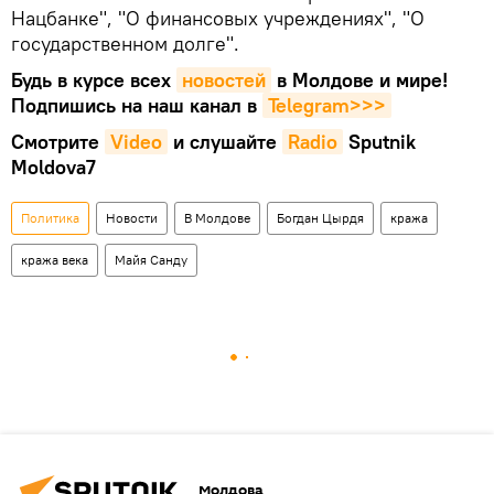
Нацбанке", "О финансовых учреждениях", "О
государственном долге".
Будь в курсе всех
новостей
в Молдове и мире!
Подпишись на наш канал в
Telegram>>>
Смотрите
Video
и слушайте
Radio
Sputnik
Moldova7
Политика
Новости
В Молдове
Богдан Цырдя
кража
кража века
Майя Санду
Молдова