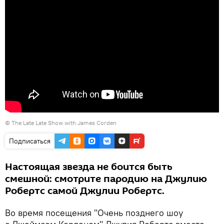
©
The Late Late Show with James Corden
Подписаться
Настоящая звезда не боится быть
смешной: смотрите пародию на Джулию
Робертс самой Джулии Робертс.
Во время посещения "Очень позднего шоу