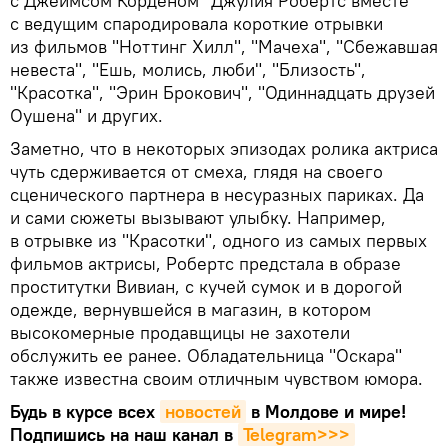
с Джеймсом Корденом" Джулия Робертс вместе
с ведущим спародировала короткие отрывки
из фильмов "Ноттинг Хилл", "Мачеха", "Сбежавшая
невеста", "Ешь, молись, люби", "Близость",
"Красотка", "Эрин Брокович", "Одиннадцать друзей
Оушена" и других.
Заметно, что в некоторых эпизодах ролика актриса
чуть сдерживается от смеха, глядя на своего
сценического партнера в несуразных париках. Да
и сами сюжеты вызывают улыбку. Например,
в отрывке из "Красотки", одного из самых первых
фильмов актрисы, Робертс предстала в образе
проститутки Вивиан, с кучей сумок и в дорогой
одежде, вернувшейся в магазин, в котором
высокомерные продавщицы не захотели
обслужить ее ранее. Обладательница "Оскара"
также известна своим отличным чувством юмора.
Будь в курсе всех
новостей
в Молдове и мире!
Подпишись на наш канал в
Telegram>>>