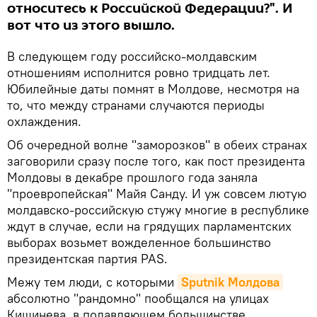
относитесь к Российской Федерации?". И
вот что из этого вышло.
В следующем году российско-молдавским
отношениям исполнится ровно тридцать лет.
Юбилейные даты помнят в Молдове, несмотря на
то, что между странами случаются периоды
охлаждения.
Об очередной волне "заморозков" в обеих странах
заговорили сразу после того, как пост президента
Молдовы в декабре прошлого года заняла
"проевропейская" Майя Санду. И уж совсем лютую
молдавско-российскую стужу многие в республике
ждут в случае, если на грядущих парламентских
выборах возьмет вожделенное большинство
президентская партия PAS.
Межу тем люди, с которыми
Sputnik Молдова
абсолютно "рандомно" пообщался на улицах
Кишинева, в подавляющем большинстве