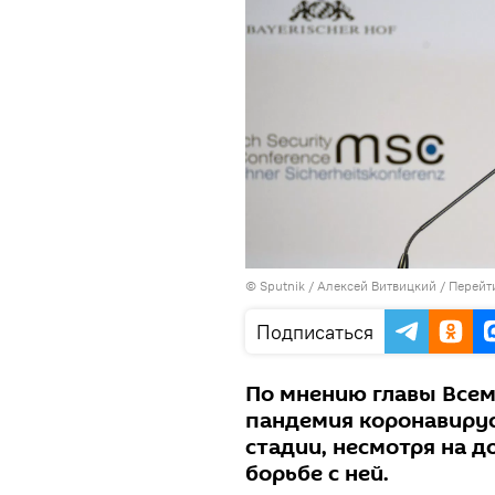
© Sputnik / Алексей Витвицкий
/
Перейт
Подписаться
По мнению главы Всем
пандемия коронавирус
стадии, несмотря на 
борьбе с ней.