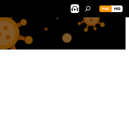
РУС
MD