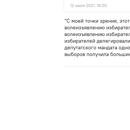
12 июля 2021, 16:00
"С моей точки зрения, этот
волеизъявлению избирател
волеизъявлению избирател
избирателей делегировал
депутатского мандата одно
выборов получила большинс