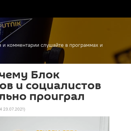
я и комментарии слушайте в программах и
очему Блок
ов и социалистов
льно проиграл
4 23.07.2021
)