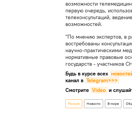
возможности телемедицины
первую очередь, использо
телеконсультаций, ведение
возможностей.
"По мнению экспертов, в 
востребованы консультаци
научно-практическими мед
нормативные правовые осн
государств - участников СН
Будь в курсе всех
новосте
канал в
Telegram>>>
Смотрите
Video
и слушай
Россия
Новости
В мире
Общ