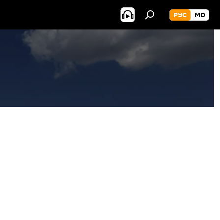
РУС
MD