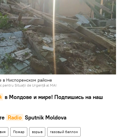
е в Ниспоренском районе
 pentru Situații de Urgență al MAI
й
в Молдове и мире! Подпишись на наш
те
Radio
Sputnik Moldova
вия
Пожар
взрыв
газовый баллон