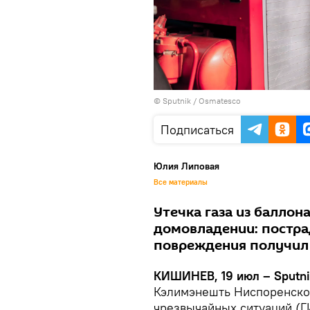
© Sputnik / Osmatesco
Подписаться
Юлия Липовая
Все материалы
Утечка газа из баллон
домовладении: постра
повреждения получил 
КИШИНЕВ, 19 июл – Sputni
Кэлимэнешть Ниспоренског
чрезвычайных ситуаций (Г