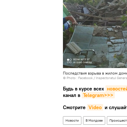
Последствия взрыва в жилом дом
© Photo :
Facebook / Inspectoratul General
Будь в курсе всех
новосте
канал в
Telegram>>>
Смотрите
Video
и слушай
Новости
В Молдове
Происшест