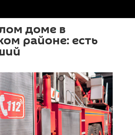
лом доме в
ом районе: есть
ший