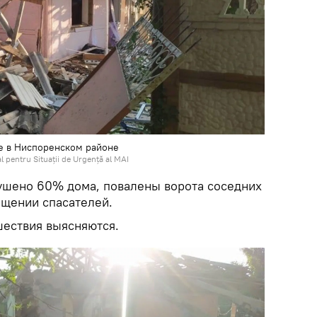
е в Ниспоренском районе
 pentru Situații de Urgență al MAI
рушено 60% дома, повалены ворота соседних
бщении спасателей.
шествия выясняются.