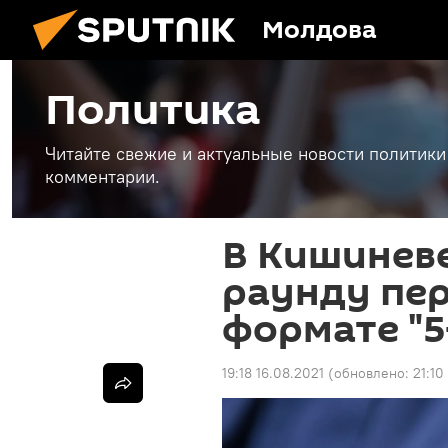
Молдова
Политика
Читайте свежие и актуальные новости политики
комментарии.
В Кишиневе
раунду пер
формате "5
19:18 16.08.2021
(обновлено:
21:10