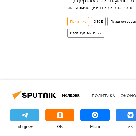
поддержку Действующего п
активизации переговоров.
Политика
ОБСЕ
Приднестровск
Влад Кульминский
Молдова
ПОЛИТИКА
ЭКОН
Telegram
OK
Макс
VK