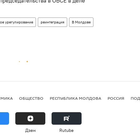
редседательства в ОБСЕ в деле
ое урегулирование
реинтеграция
В Молдове
ОМИКА
ОБЩЕСТВО
РЕСПУБЛИКА МОЛДОВА
РОССИЯ
ПОД
Дзен
Rutube