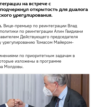
еграции на встрече с
подчеркнул открытость для диалога
ского урегулирования.
.
Вице-премьер по реинтеграции Влад
 политики по реинтеграции Алин Гвидиани
тавителем Действующего председателя
у урегулированию Томасом Майером-
мнениями по приоритетным задачам в
которые изложены в программе
ва Молдовы.