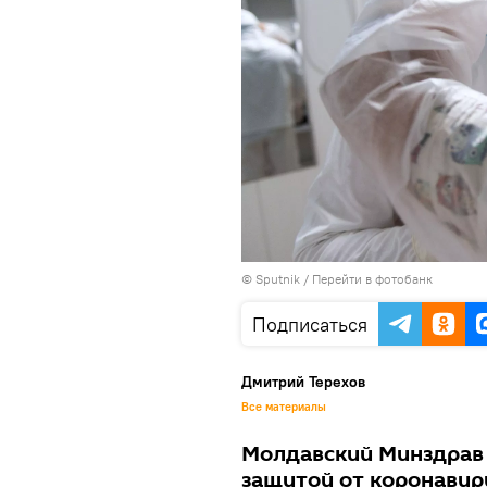
© Sputnik
/
Перейти в фотобанк
Подписаться
Дмитрий Терехов
Все материалы
Молдавский Минздрав 
защитой от коронавир