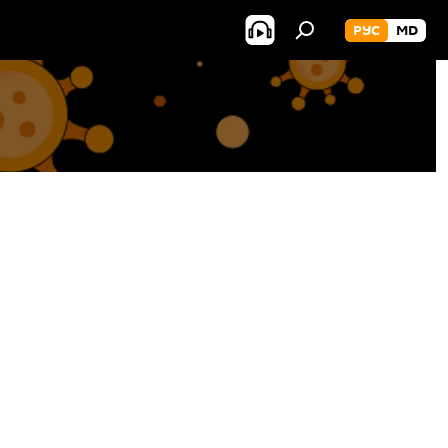
РУС
MD