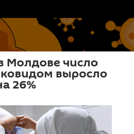
в Молдове число
 ковидом выросло
на 26%