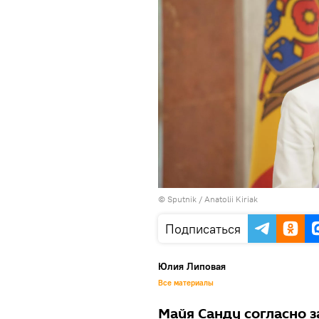
© Sputnik / Anatolii Kiriak
Подписаться
Юлия Липовая
Все материалы
Майя Санду согласно 