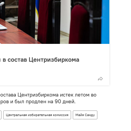
 в состав Центризбиркома
остава Центризбиркома истек летом во
ров и был продлен на 90 дней.
Центральная избирательная комиссия
Майя Санду