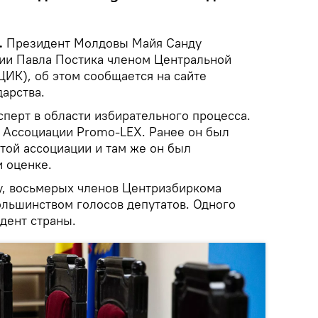
.
Президент Молдовы Майя Санду
нии Павла Постика членом Центральной
ЦИК), об этом сообщается на сайте
арства.
ксперт в области избирательного процесса.
в Ассоциации Promo-LEX. Ранее он был
той ассоциации и там же он был
 оценке.
у, восьмерых членов Центризбиркома
ольшинством голосов депутатов. Одного
дент страны.