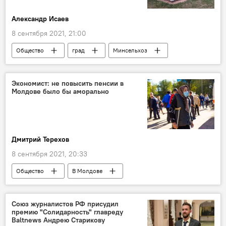
Александр Исаев
8 сентября 2021, 21:00
Общество
град
Минсельхоз
противоградовая система
В Молдове
Экономист: не повысить пенсии в
Молдове было бы аморально
Дмитрий Терехов
8 сентября 2021, 20:33
Общество
В Молдове
правительство
индексация
пенсионеры
Павел Филип
Союз журналистов РФ присудил
премию "Солидарность" главреду
Михаил Пойсик
Ион Кику
Baltnews Андрею Старикову