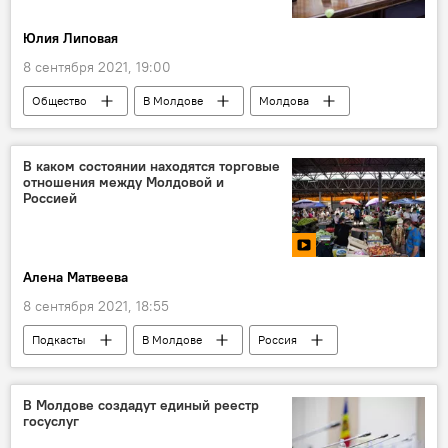
Юлия Липовая
8 сентября 2021, 19:00
Общество
В Молдове
Молдова
правительство Молдовы
В каком состоянии находятся торговые
отношения между Молдовой и
Россией
Алена Матвеева
8 сентября 2021, 18:55
Подкасты
В Молдове
Россия
Торгово-промышленная палата
Сергей Харя
В Молдове создадут единый реестр
госуслуг