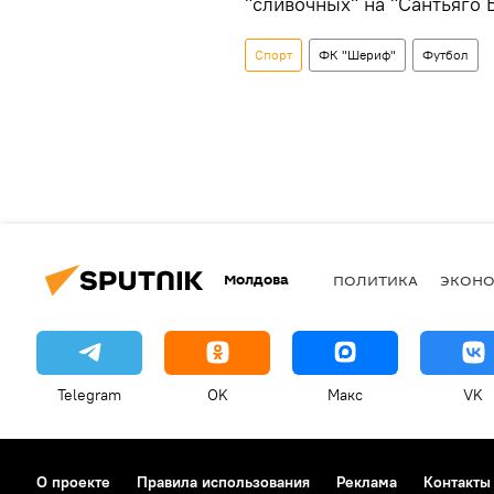
"сливочных" на "Сантьяго 
Спорт
ФК "Шериф"
Футбол
Молдова
ПОЛИТИКА
ЭКОН
Telegram
OK
Макс
VK
О проекте
Правила использования
Реклама
Контакты