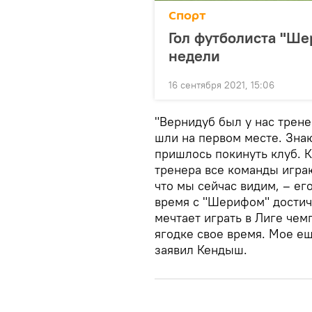
Спорт
Гол футболиста "Ш
недели
16 сентября 2021, 15:06
"Вернидуб был у нас трен
шли на первом месте. Зна
пришлось покинуть клуб. К
тренера все команды играю
что мы сейчас видим, – его
время с "Шерифом" достич
мечтает играть в Лиге чем
ягодке свое время. Мое ещ
заявил Кендыш.