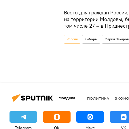
Всего для граждан России
на территории Молдовы, б
том числе 27 – в Приднест
Россия
выборы
Мария Захаров
Молдова
ПОЛИТИКА
ЭКОН
Telegram
OK
Макс
VK