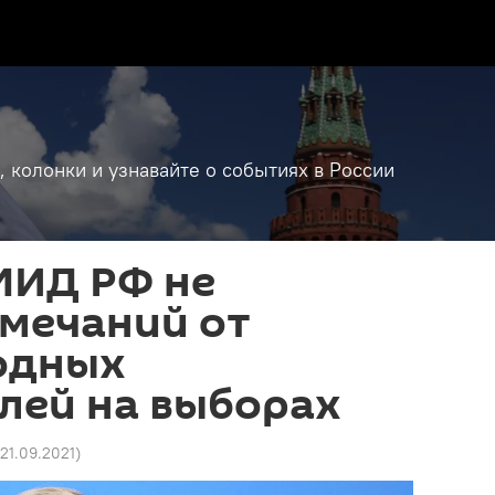
, колонки и узнавайте о событиях в России
МИД РФ не
амечаний от
одных
лей на выборах
 21.09.2021
)