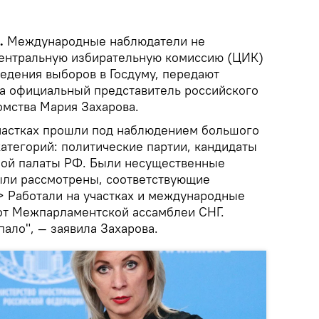
k.
Международные наблюдатели не
ентральную избирательную комиссию (ЦИК)
ведения выборов в Госдуму, передают
ла официальный представитель российского
мства Мария Захарова.
частках прошли под наблюдением большого
атегорий: политические партии, кандидаты
ной палаты РФ. Были несущественные
были рассмотрены, соответствующие
.> Работали на участках и международные
 от Межпарламентской ассамблеи СНГ.
пало", — заявила Захарова.