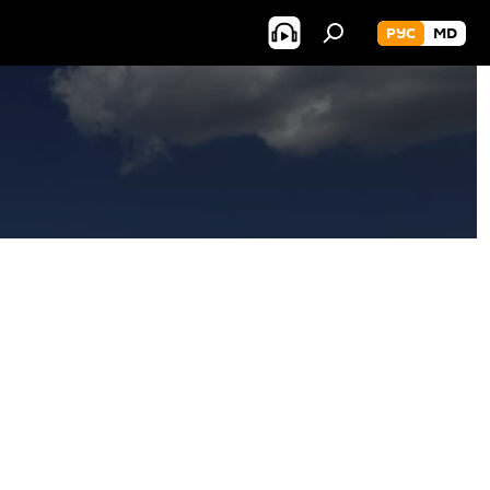
РУС
MD