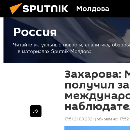
Молдова
Россия
Читайте актуальные новости, аналитику, обзоры
– в материалах Sputnik Молдова.
Захарова: 
получил з
междунар
наблюдате
17:51 21.09.2021
(обновлено:
17:52