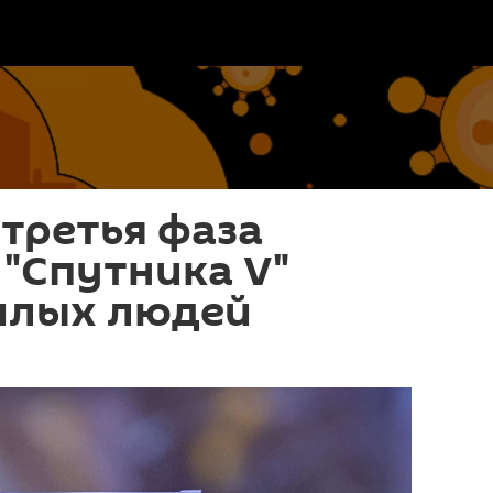
третья фаза
"Спутника V"
илых людей