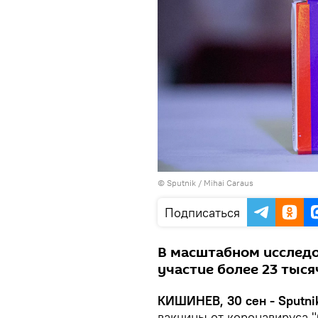
© Sputnik / Mihai Caraus
Подписаться
В масштабном исследо
участие более 23 тыся
КИШИНЕВ, 30 сен - Sputni
вакцины от коронавируса 