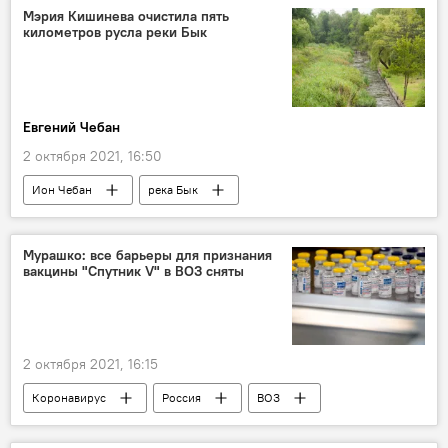
Мэрия Кишинева очистила пять
километров русла реки Бык
Евгений Чебан
2 октября 2021, 16:50
Ион Чебан
река Бык
мэрия Кишинева
Новости Кишинева
В Молдове
Мурашко: все барьеры для признания
вакцины "Спутник V" в ВОЗ сняты
2 октября 2021, 16:15
Коронавирус
Россия
ВОЗ
вакцинация