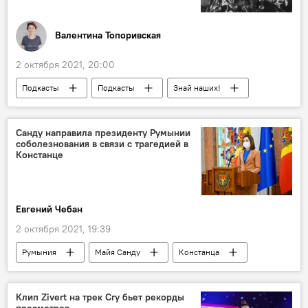
Валентина Топоривская
2 октября 2021, 20:00
Подкасты
Подкасты
Знай наших!
Санду направила президенту Румынии
соболезнования в связи с трагедией в
Констанце
Евгений Чебан
2 октября 2021, 19:39
Румыния
Майя Санду
Констанца
Общество
Клип Zivert на трек Cry бьет рекорды