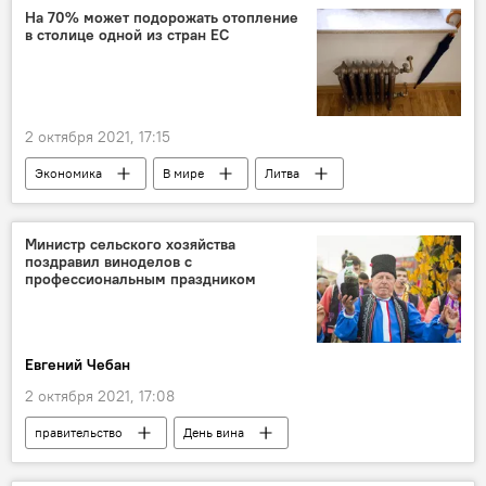
Катастрофа
На 70% может подорожать отопление
в столице одной из стран ЕС
2 октября 2021, 17:15
Экономика
В мире
Литва
зима
Европейский союз
энергоносители
счета за отопление
Министр сельского хозяйства
поздравил виноделов с
профессиональным праздником
Евгений Чебан
2 октября 2021, 17:08
правительство
День вина
Общество
В Молдове