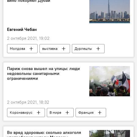
вино покоряют Дубай
Евгений Чебан
2 октября 2021, 19:02
Молдова
выставка
Дурлешты
Экономика
Париж снова вышел на улицы: люди
недовольны санитарными
ограничениями
2 октября 2021, 18:32
Коронавирус
В мире
Франция
Париж
Во вред здоровью: сколько алкоголя