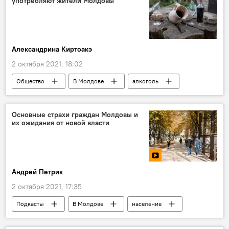
употребляют жители Молдовы
Александрина Киртоакэ
2 октября 2021, 18:02
Общество
В Молдове
алкоголь
выпивка
Основные страхи граждан Молдовы и
их ожидания от новой власти
Андрей Петрик
2 октября 2021, 17:35
Подкасты
В Молдове
население
демография
отток населения