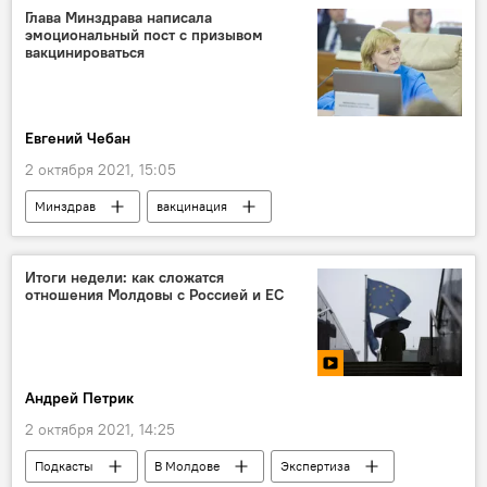
Глава Минздрава написала
эмоциональный пост с призывом
вакцинироваться
Евгений Чебан
2 октября 2021, 15:05
Минздрав
вакцинация
Алла Немеренко
Коронавирус
В Молдове
Итоги недели: как сложатся
отношения Молдовы с Россией и ЕС
Андрей Петрик
2 октября 2021, 14:25
Подкасты
В Молдове
Экспертиза