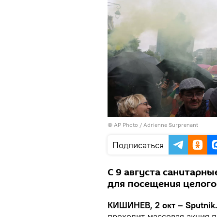
© AP Photo / Adrienne Surprenant
Подписаться
С 9 августа санитарн
для посещения целого
КИШИНЕВ, 2 окт – Sputnik
проходит массовая акция п