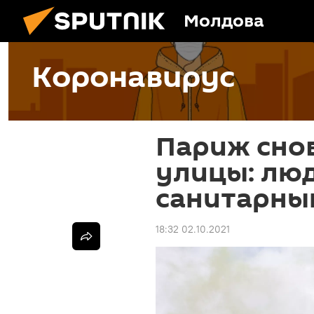
Молдова
Коронавирус
Париж сно
улицы: лю
санитарны
18:32 02.10.2021